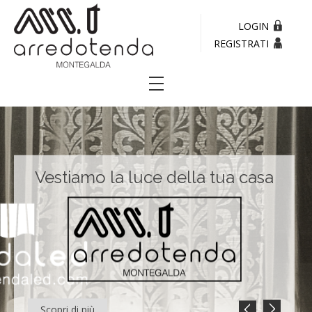
LOGIN
REGISTRATI
Home
Interni
Vestiamo la luce della tua casa
Tendaled
Tende da sole
Cuscino Luminoso
Contattaci
Dove siamo
Scopri di più
Mostra versione desktop